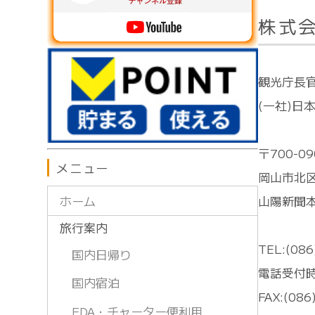
株式
観光庁長
(一社)日
〒700-09
メニュー
岡山市北
山陽新聞本
ホーム
旅行案内
TEL:(086
国内日帰り
電話受付時
国内宿泊
FAX:(086
FDA・チャーター便利用