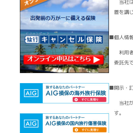
当社は
置を講
■個人情
利用者
委託先
■開示・
当社が
す。