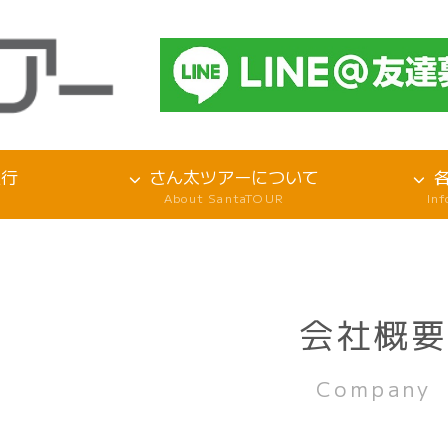
旅行
さん太ツアーについて
About SantaTOUR
In
会社概
Company